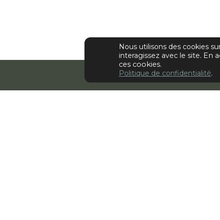
Nous utilisons des cookies s
interagissez avec le site.
En a
ces cookies.
Politique de confidentialité
.
Retour
Walter K