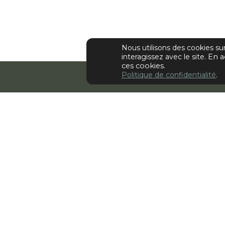
Nous utilisons des cookies s
interagissez avec le site.
En a
ces cookies.
Politique de confidentialité
.
Retour
Piktura