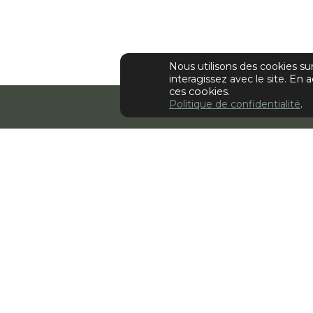
Nous utilisons des cookies s
interagissez avec le site.
En a
ces cookies.
Politique de confidentialité
.
Retour
Alessi