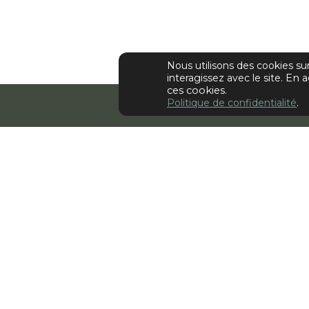
Nous utilisons des cookies s
interagissez avec le site.
En a
ces cookies.
Politique de confidentialité
.
Retour
Aarke